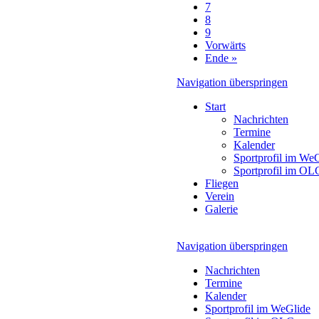
7
8
9
Vorwärts
Ende »
Navigation überspringen
Start
Nachrichten
Termine
Kalender
Sportprofil im We
Sportprofil im OL
Fliegen
Verein
Galerie
Navigation überspringen
Nachrichten
Termine
Kalender
Sportprofil im WeGlide