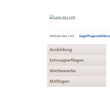
Website des LVO
Segelflugausbildun
Navigation
Ausbildung
überspringen
Schnupperfliegen
Wettbewerbe
Mitfliegen