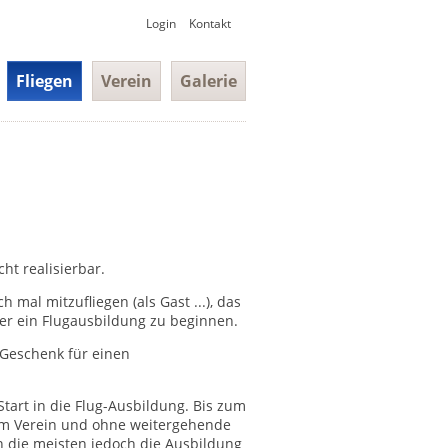
Navigation
Login
Kontakt
überspringen
on
Fliegen
Verein
Galerie
ngen
cht realisierbar.
 mal mitzufliegen (als Gast ...), das
r ein Flugausbildung zu beginnen.
 Geschenk für einen
tart in die Flug-Ausbildung. Bis zum
t im Verein und ohne weitergehende
en die meisten jedoch die Ausbildung