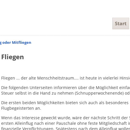
Navigati
Start
überspri
g oder Mitfliegen
Fliegen
Fliegen ... der alte Menschheitstraum.... ist heute in vielerlei Hinsi
Die folgenden Unterseiten informieren über die Möglichkeit einfach
Steuer selbst in die Hand zu nehmen (Schnupperwochenende) ode
Die ersten beiden Möglichkeiten bieten sich auch als besonderes
Flugbegeisterten an.
Wenn das Interesse geweckt wurde, wäre der nächste Schritt der S
ersten Alleinflug nach einer Pauschale ohne feste Mitgliedschaf
finanzielle Verpflichtungen. Spätestens nach dem Alleinflug woll